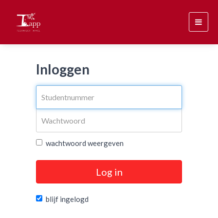
Toggl
navig
Inloggen
wachtwoord weergeven
Log in
blijf ingelogd