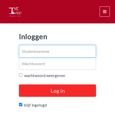
Toggl
navig
Inloggen
wachtwoord weergeven
Log in
blijf ingelogd